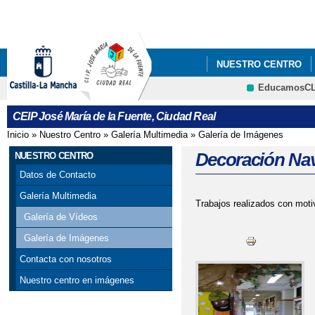
Pa
co
pri
NUESTRO CENTRO
EducamosC
CRFP
CEIP José María de la Fuente, Ciudad Real
Inicio
»
Nuestro Centro
»
Galería Multimedia
»
Galería de Imágenes
Se encuentra usted aquí
Decoración Na
NUESTRO CENTRO
Datos de Contacto
Galería Multimedia
Trabajos realizados con moti
Galería de Vídeos
Galería de Imágenes
Contacta con nosotros
Nuestro centro en imágenes