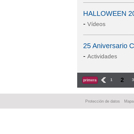
HALLOWEEN 20
-
Vídeos
25 Aniversario 
-
Actividades
Páginas
2
‹
1
primera
Protección de datos
Mapa 