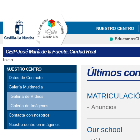
Pa
co
pri
NUESTRO CENTRO
EducamosC
CRFP
CEIP José María de la Fuente, Ciudad Real
Inicio
Se encuentra usted aquí
NUESTRO CENTRO
Últimos co
Datos de Contacto
Galería Multimedia
MATRICULACIÓ
Galería de Vídeos
-
Galería de Imágenes
Anuncios
Contacta con nosotros
Nuestro centro en imágenes
Our school