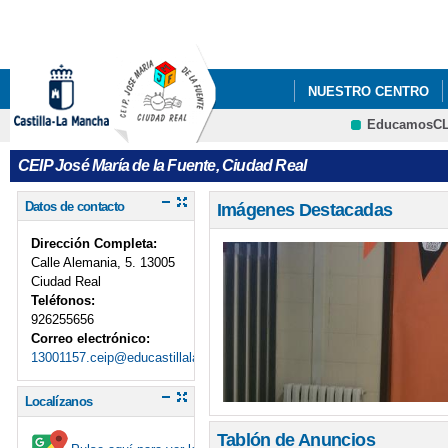
Pa
co
pri
NUESTRO CENTRO
EducamosC
CRFP
CEIP José María de la Fuente, Ciudad Real
Datos de contacto
Imágenes Destacadas
Dirección Completa:
Calle Alemania, 5. 13005
Ciudad Real
Teléfonos:
926255656
Correo electrónico:
13001157.ceip@educastillalamancha.es
Localízanos
Tablón de Anuncios