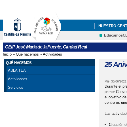
NUESTRO CEN
EducamosC
CEIP José María de la Fuente, Ciudad Real
Inicio
»
Qué hacemos
»
Actividades
Se encuentra usted aquí
25 Ani
QUÉ HACEMOS
AULA TEA
Actividades
Mié, 30/06/2021
Durante el pr
Servicios
primer Conven
el objetivo de
centro es uno
Las actividad
Creación de