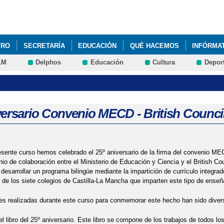
Pasar al
contenido
principal
TRO
SECRETARÍA
EDUCACIÓN
QUÉ HACEMOS
INFÓRMA
LM
Delphos
Educación
Cultura
Depor
versario Convenio MECD - British Counci
esente curso hemos celebrado el 25º aniversario de la firma del convenio MECD
io de colaboración entre el Ministerio de Educación y Ciencia y el British Co
 desarrollar un programa bilingüe mediante la impartición de currículo integra
 de los siete colegios de Castilla-La Mancha que imparten este tipo de enseñ
es realizadas durante este curso para conmemorar este hecho han sido diver
l libro del 25º aniversario. Este libro se compone de los trabajos de todos l