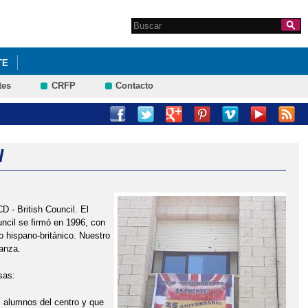
Search this site
Formulario de
búsqueda
TE
tes
CRFP
Contacto
l
 - British Council. El
uncil se firmó en 1996, con
do hispano-británico. Nuestro
anza.
sas:
os alumnos del centro y que