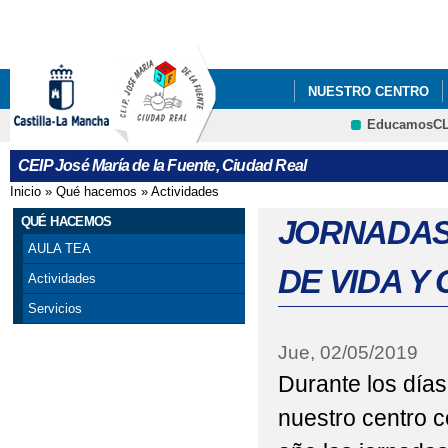
Pa
co
pri
NUESTRO CENTRO
EducamosC
CRFP
CEIP José María de la Fuente, Ciudad Real
Inicio
»
Qué hacemos
»
Actividades
Se encuentra usted aquí
QUÉ HACEMOS
JORNADAS
AULA TEA
DE VIDA Y
Actividades
Servicios
Jue, 02/05/2019
Durante los día
nuestro centro 