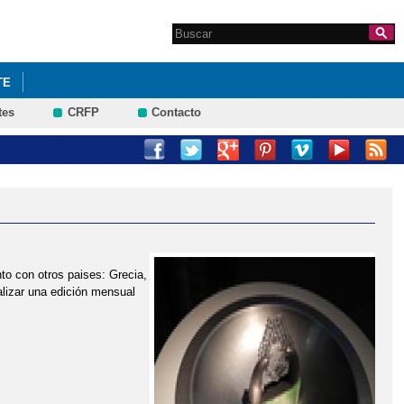
Search this site
Formulario de
búsqueda
TE
tes
CRFP
Contacto
to con otros paises: Grecia,
ealizar una edición mensual