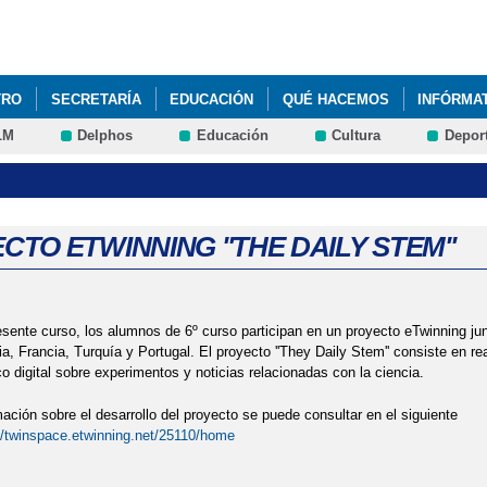
Pasar al
contenido
principal
TRO
SECRETARÍA
EDUCACIÓN
QUÉ HACEMOS
INFÓRMA
LM
Delphos
Educación
Cultura
Depor
CTO ETWINNING ''THE DAILY STEM''
esente curso, los alumnos de 6º curso participan en un proyecto eTwinning jun
ia, Francia, Turquía y Portugal. El proyecto ''They Daily Stem'' consiste en r
co digital sobre experimentos y noticias relacionadas con la ciencia.
mación sobre el desarrollo del proyecto se puede consultar en el siguiente
//twinspace.etwinning.net/25110/home