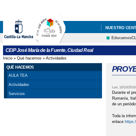
NUESTRO CEN
EducamosC
CEIP José María de la Fuente, Ciudad Real
Inicio
»
Qué hacemos
»
Actividades
Se encuentra usted aquí
PROYE
QUÉ HACEMOS
AULA TEA
Actividades
Lun, 10/10/2016
Durante el pr
Servicios
Rumanía, Ital
de un periódi
Toda la infor
enlace
https: