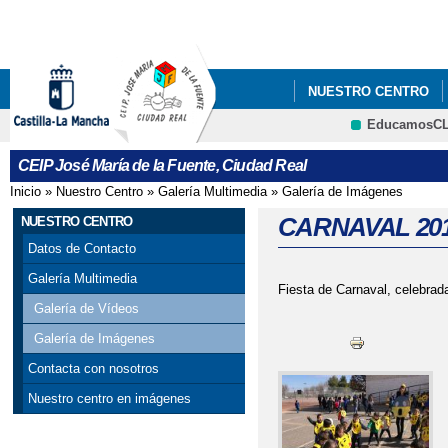
Pa
co
pri
NUESTRO CENTRO
EducamosC
CRFP
CEIP José María de la Fuente, Ciudad Real
Inicio
»
Nuestro Centro
»
Galería Multimedia
»
Galería de Imágenes
Se encuentra usted aquí
CARNAVAL 20
NUESTRO CENTRO
Datos de Contacto
Galería Multimedia
Fiesta de Carnaval, celebrada
Galería de Vídeos
Galería de Imágenes
Contacta con nosotros
Nuestro centro en imágenes