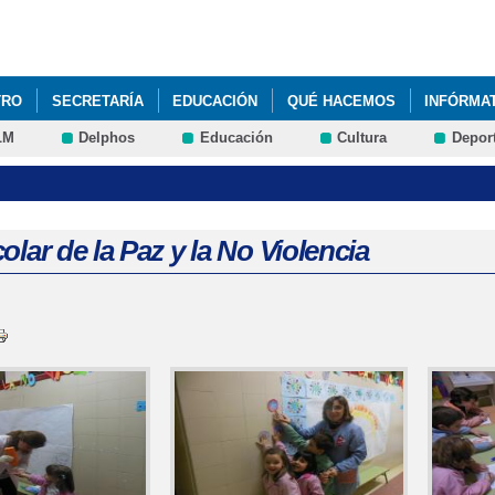
Pasar al
contenido
principal
TRO
SECRETARÍA
EDUCACIÓN
QUÉ HACEMOS
INFÓRMA
LM
Delphos
Educación
Cultura
Depor
olar de la Paz y la No Violencia