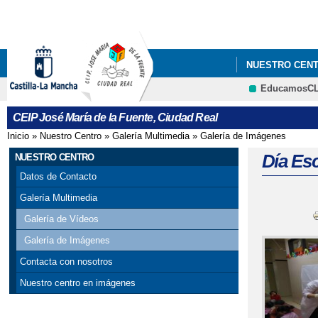
NUESTRO CEN
EducamosC
CEIP José María de la Fuente, Ciudad Real
Inicio
»
Nuestro Centro
»
Galería Multimedia
»
Galería de Imágenes
Se encuentra usted aquí
Día Esc
NUESTRO CENTRO
Datos de Contacto
Galería Multimedia
Galería de Vídeos
Galería de Imágenes
Contacta con nosotros
Nuestro centro en imágenes