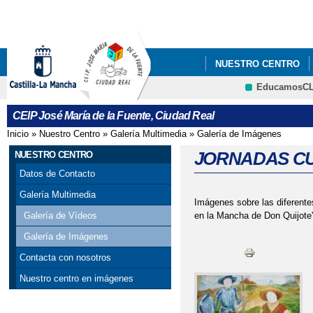
Pa
co
pri
NUESTRO CENTRO
EducamosC
CRFP
CEIP José María de la Fuente, Ciudad Real
Inicio
»
Nuestro Centro
»
Galería Multimedia
»
Galería de Imágenes
Se encuentra usted aquí
JORNADAS CU
NUESTRO CENTRO
Datos de Contacto
Galería Multimedia
Imágenes sobre las diferentes
en la Mancha de Don Quijote'
Galería de Vídeos
Galería de Imágenes
Contacta con nosotros
Nuestro centro en imágenes