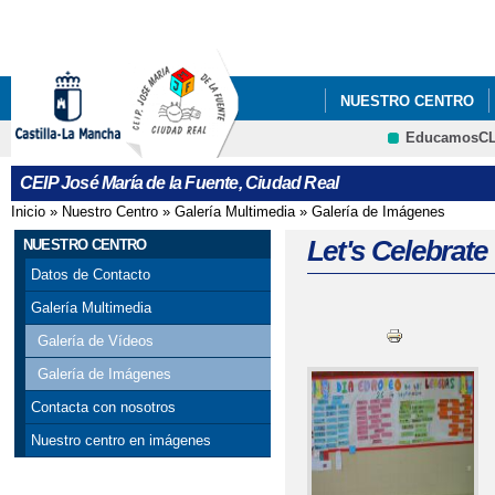
Pa
co
pri
NUESTRO CENTRO
EducamosC
CRFP
CEIP José María de la Fuente, Ciudad Real
Inicio
»
Nuestro Centro
»
Galería Multimedia
»
Galería de Imágenes
Se encuentra usted aquí
Let's Celebrat
NUESTRO CENTRO
Datos de Contacto
Galería Multimedia
Galería de Vídeos
Galería de Imágenes
Contacta con nosotros
Nuestro centro en imágenes