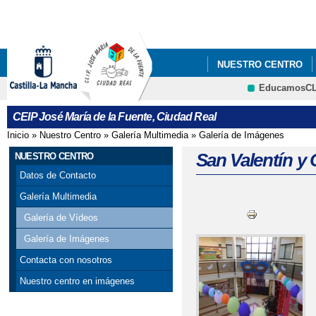
Pa
co
pri
NUESTRO CENTRO
EducamosC
CRFP
CEIP José María de la Fuente, Ciudad Real
Inicio
»
Nuestro Centro
»
Galería Multimedia
»
Galería de Imágenes
Se encuentra usted aquí
San Valentín y 
NUESTRO CENTRO
Datos de Contacto
Galería Multimedia
Galería de Vídeos
Galería de Imágenes
Contacta con nosotros
Nuestro centro en imágenes