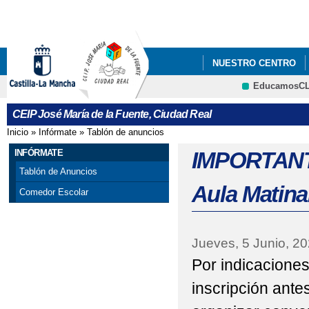
Pa
co
pri
NUESTRO CENTRO
EducamosC
CRFP
CEIP José María de la Fuente, Ciudad Real
Inicio
»
Infórmate
»
Tablón de anuncios
Se encuentra usted aquí
INFÓRMATE
IMPORTANTE
Tablón de Anuncios
Aula Matina
Comedor Escolar
Jueves, 5 Junio, 2
Por indicaciones
inscripción ante