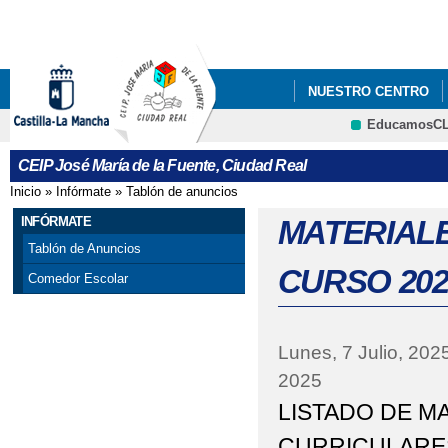
Pa
co
pri
NUESTRO CENTRO
EducamosC
CRFP
CEIP José María de la Fuente, Ciudad Real
Inicio
»
Infórmate
»
Tablón de anuncios
Se encuentra usted aquí
INFÓRMATE
MATERIAL
Tablón de Anuncios
CURSO 202
Comedor Escolar
Lunes, 7 Julio, 202
2025
LISTADO DE M
CURRICULARES