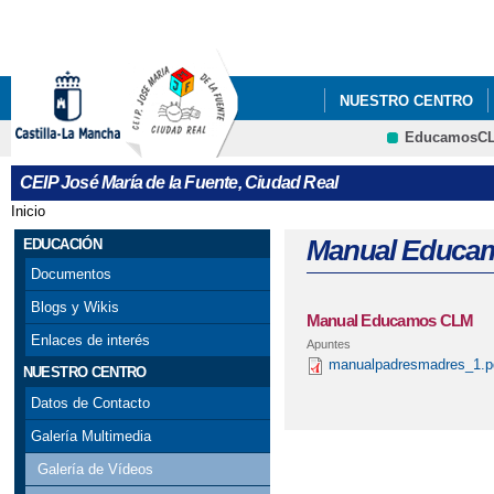
Pa
co
pri
NUESTRO CENTRO
EducamosC
CRFP
CEIP José María de la Fuente, Ciudad Real
Inicio
Se encuentra usted aquí
Manual Educa
EDUCACIÓN
Documentos
Blogs y Wikis
Manual Educamos CLM
Enlaces de interés
Apuntes
manualpadresmadres_1.p
NUESTRO CENTRO
Datos de Contacto
Galería Multimedia
Galería de Vídeos