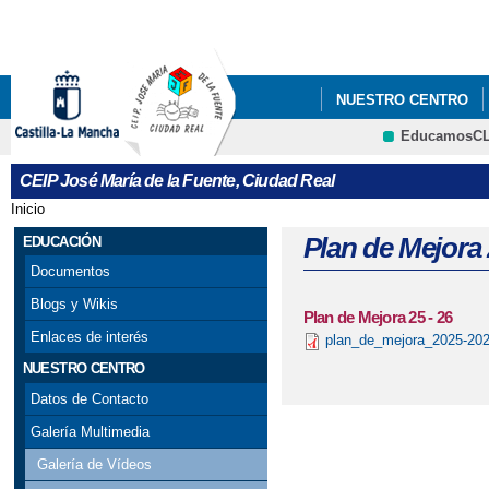
Pa
co
pri
NUESTRO CENTRO
EducamosC
CRFP
CEIP José María de la Fuente, Ciudad Real
Inicio
Se encuentra usted aquí
Plan de Mejora 
EDUCACIÓN
Documentos
Blogs y Wikis
Plan de Mejora 25 - 26
Enlaces de interés
plan_de_mejora_2025-202
NUESTRO CENTRO
Datos de Contacto
Galería Multimedia
Galería de Vídeos