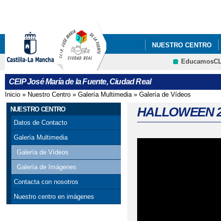
Pa
co
pri
NUESTRO CENTRO
EducamosC
CRFP
CEIP José María de la Fuente, Ciudad Real
Inicio
»
Nuestro Centro
»
Galería Multimedia
»
Galería de Vídeos
Se encuentra usted aquí
HALLOWEEN 20
NUESTRO CENTRO
Datos de Contacto
Galería Multimedia
Galería de Vídeos
Galería de Imágenes
Contacta con nosotros
Nuestro centro en imágenes