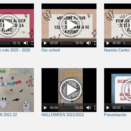
01:11
00:00
00:50
00:00
 cole 2025 - 2026
Our school
Nuestro Centro
00:00
02:01
00:00
 2021-22
HALLOWEEN 2021/2022
Presentación