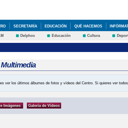
Pasar al
contenido
principal
TRO
SECRETARÍA
EDUCACIÓN
QUÉ HACEMOS
INFÓRMA
LM
Delphos
Educación
Cultura
Depor
a Multimedia
es ver los últimos álbumes de fotos y vídeos del Centro. Si quieres ver tod
de Imágenes
Galería de Vídeos