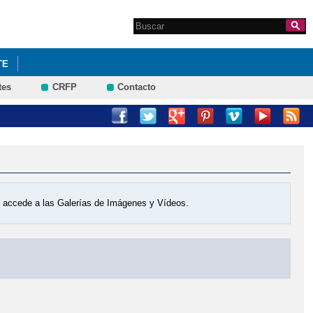
Search this site
Formulario de
búsqueda
TE
tes
CRFP
Contacto
os accede a las Galerías de Imágenes y Vídeos.