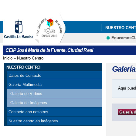
NUESTRO CEN
EducamosC
CEIP José María de la Fuente, Ciudad Real
Inicio
»
Nuestro Centro
Se encuentra usted aquí
Galerí
NUESTRO CENTRO
Datos de Contacto
Galería Multimedia
Aquí pued
Galería de Vídeos
Galería de Imágenes
Contacta con nosotros
Galería 
Nuestro centro en imágenes