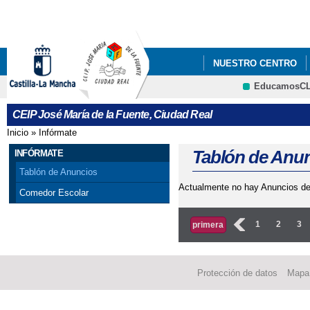
Pa
co
pri
NUESTRO CENTRO
EducamosC
CRFP
CEIP José María de la Fuente, Ciudad Real
Inicio
»
Infórmate
Se encuentra usted aquí
Tablón de Anu
INFÓRMATE
Tablón de Anuncios
Actualmente no hay Anuncios de
Comedor Escolar
Páginas
‹
1
2
3
primera
Protección de datos
Mapa 