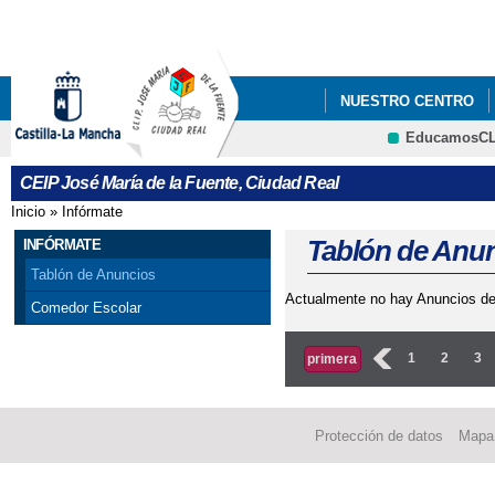
Pa
co
pri
NUESTRO CENTRO
EducamosC
CRFP
CEIP José María de la Fuente, Ciudad Real
Inicio
»
Infórmate
Se encuentra usted aquí
Tablón de Anu
INFÓRMATE
Tablón de Anuncios
Actualmente no hay Anuncios de
Comedor Escolar
Páginas
‹
1
2
3
primera
Protección de datos
Mapa 